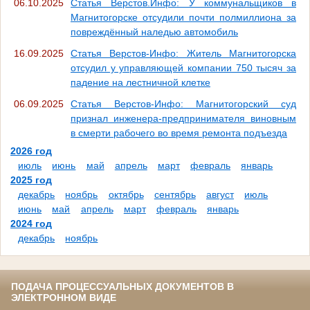
06.10.2025
Статья Верстов.Инфо: У коммунальщиков в
Магнитогорске отсудили почти полмиллиона за
повреждённый наледью автомобиль
16.09.2025
Статья Верстов-Инфо: Житель Магнитогорска
отсудил у управляющей компании 750 тысяч за
падение на лестничной клетке
06.09.2025
Статья Верстов-Инфо: Магнитогорский суд
признал инженера-предпринимателя виновным
в смерти рабочего во время ремонта подъезда
2026 год
июль
июнь
май
апрель
март
февраль
январь
2025 год
декабрь
ноябрь
октябрь
сентябрь
август
июль
июнь
май
апрель
март
февраль
январь
2024 год
декабрь
ноябрь
ПОДАЧА ПРОЦЕССУАЛЬНЫХ ДОКУМЕНТОВ В
ЭЛЕКТРОННОМ ВИДЕ