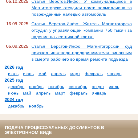
06.10.2025
Статья Верстов.Инфо: У коммунальщиков в
Магнитогорске отсудили почти полмиллиона за
повреждённый наледью автомобиль
16.09.2025
Статья Верстов-Инфо: Житель Магнитогорска
отсудил у управляющей компании 750 тысяч за
падение на лестничной клетке
06.09.2025
Статья Верстов-Инфо: Магнитогорский суд
признал инженера-предпринимателя виновным
в смерти рабочего во время ремонта подъезда
2026 год
июль
июнь
май
апрель
март
февраль
январь
2025 год
декабрь
ноябрь
октябрь
сентябрь
август
июль
июнь
май
апрель
март
февраль
январь
2024 год
декабрь
ноябрь
ПОДАЧА ПРОЦЕССУАЛЬНЫХ ДОКУМЕНТОВ В
ЭЛЕКТРОННОМ ВИДЕ